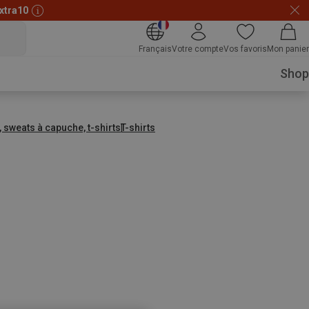
xtra10
Français
Votre compte
Vos favoris
Mon panier
Shop
, sweats à capuche, t-shirts
T-shirts