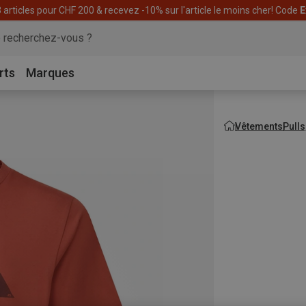
articles pour CHF 200 & recevez -10% sur l'article le moins cher! Code
E
rts
Marques
Vêtements
Pulls