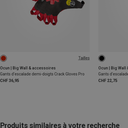
Tailles
XL
L
M
XS
S
S
XS
L
Ocun | Big Wall & accessoires
Ocun | Big Wall
Gants d'escalade demi-doigts Crack Gloves Pro
Gants d'escalad
CHF 36,95
CHF 22,75
Produits similaires à votre recherche