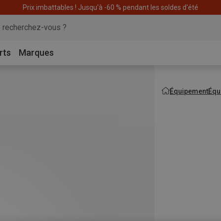
articles pour CHF 200 & recevez -10% sur l'article le moins cher! Code
E
rts
Marques
Équipement
Équ