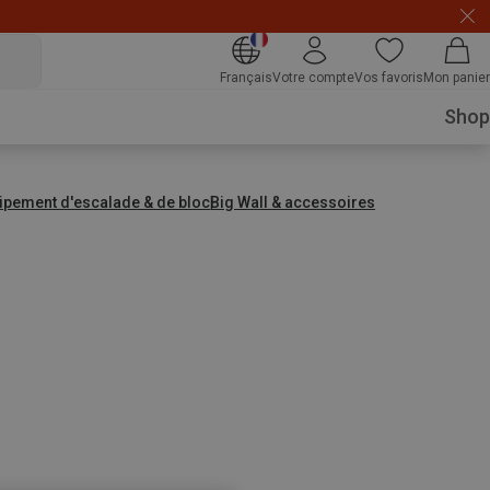
xtra10
Français
Votre compte
Vos favoris
Mon panier
Shop
ipement d'escalade & de bloc
Big Wall & accessoires