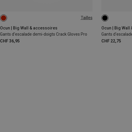
Tailles
XL
L
M
XS
S
S
XS
L
Ocun | Big Wall & accessoires
Ocun | Big Wall
Gants d'escalade demi-doigts Crack Gloves Pro
Gants d'escalad
CHF 36,95
CHF 22,75