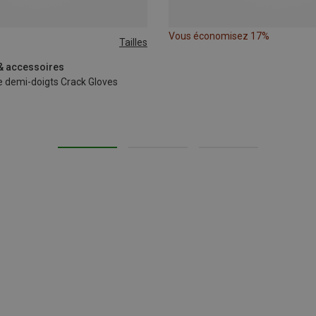
Vous économisez 17%
Tailles
M
XL
 & accessoires
e demi-doigts Crack Gloves