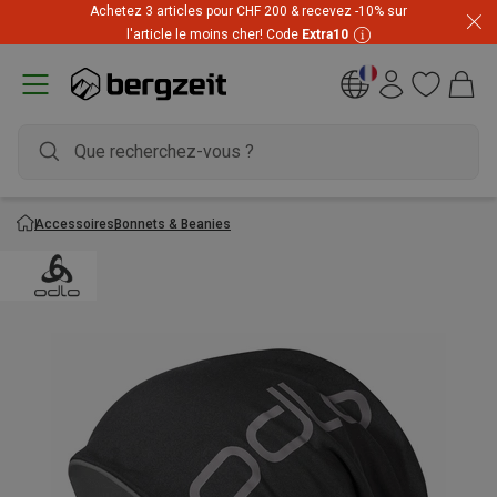
Achetez 3 articles pour CHF 200 & recevez -10% sur
l'article le moins cher! Code
Extra10
Accessoires
Bonnets & Beanies