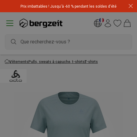
Achetez 3 articles pour CHF 200 & recevez -10% sur
Prix imbattables ! Jusqu'à -60 % pendant les soldes d'été
l'article le moins cher! Code
Extra10
Vêtements
Pulls, sweats à capuche, t-shirts
T-shirts