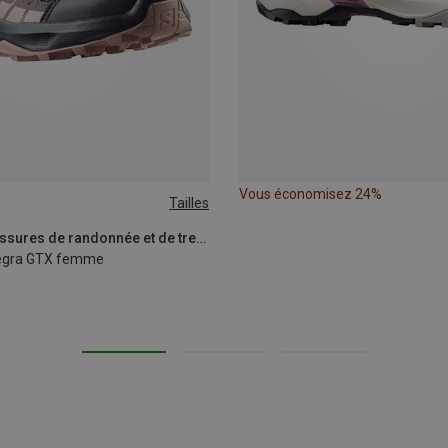
Vous économisez 24%
Tailles
0.5|41
41|41.5
42
Salomon | Chaussures de randonnée et de trekking
egra GTX femme