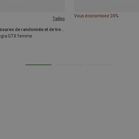
Vous économisez 24%
Tailles
0.5|41
41|41.5
42
Salomon | Chaussures de randonnée et de trekking
egra GTX femme