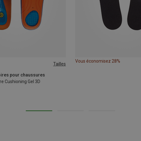
Vous économisez 28%
Tailles
39|40|41
42|43
44|45
oires pour chaussures
re Cushioning Gel 3D