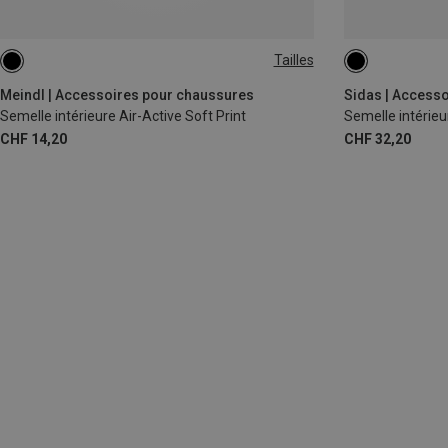
Tailles
35|36
37|38
46|47|48
Meindl | Accessoires pour chaussures
Sidas | Access
Semelle intérieure Air-Active Soft Print
Semelle intérieu
CHF 14,20
CHF 32,20