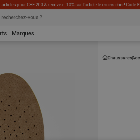
articles pour CHF 200 & recevez -10% sur l'article le moins cher! Code
E
rts
Marques
Chaussures
Acc