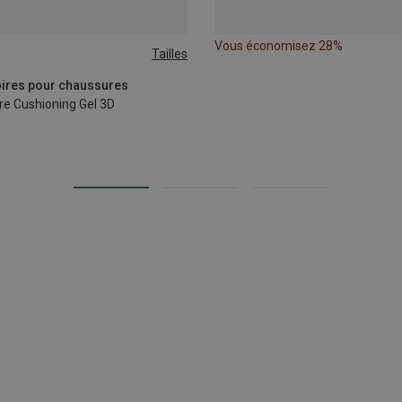
Vous économisez 28%
Tailles
39|40|41
42|43
44|45
oires pour chaussures
re Cushioning Gel 3D