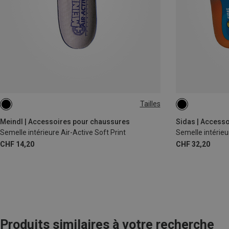
Tailles
35|36
37|38
46|47|48
Meindl | Accessoires pour chaussures
Sidas | Access
Semelle intérieure Air-Active Soft Print
Semelle intérieu
CHF 14,20
CHF 32,20
Produits similaires à votre recherche