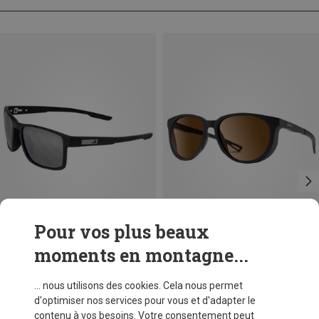
Pour vos plus beaux
moments en montagne...
Vous économisez 10%
Tailles
ONE SIZE
Alpina
... nous utilisons des cookies. Cela nous permet
Lunettes de sport Stream
d'optimiser nos services pour vous et d'adapter le
CHF 64,40
contenu à vos besoins. Votre consentement peut