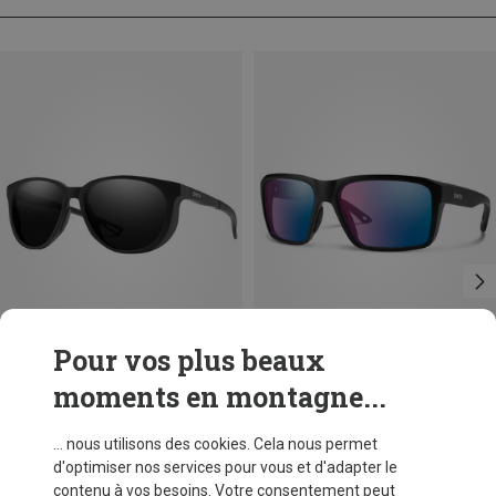
Pour vos plus beaux
moments en montagne...
Vous économisez 45%
Vous économisez 48%
... nous utilisons des cookies. Cela nous permet
d'optimiser nos services pour vous et d'adapter le
contenu à vos besoins. Votre consentement peut