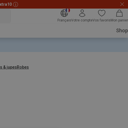
xtra10
Français
Votre compte
Vos favoris
Mon panier
Shop
s & jupes
Robes