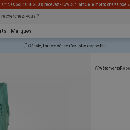
articles pour CHF 200 & recevez -10% sur l'article le moins cher! Code
E
rts
Marques
Désolé, l'article désiré n'est plus disponible.
Vêtements
Robe