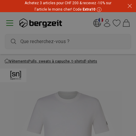
Achetez 3 articles pour CHF 200 & recevez -10% sur
l'article le moins cher! Code
Extra10
Vêtements
Pulls, sweats à capuche, t-shirts
T-shirts