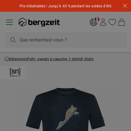
Achetez 3 articles pour CHF 200 & recevez -10% sur
Prix imbattables ! Jusqu'à -60 % pendant les soldes d'été
l'article le moins cher! Code
Extra10
Vêtements
Pulls, sweats à capuche, t-shirts
T-shirts