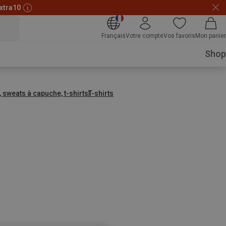
xtra10
Français
Votre compte
Vos favoris
Mon panier
Shop
, sweats à capuche, t-shirts
T-shirts