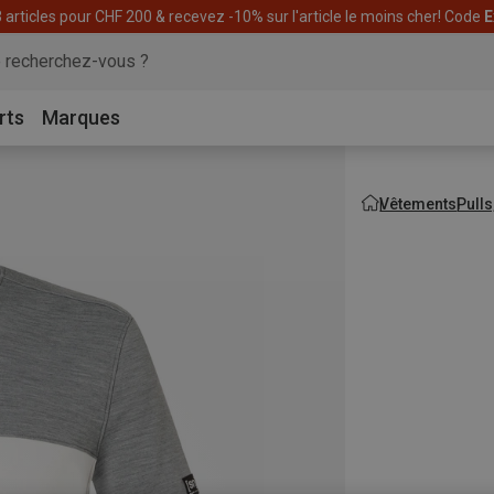
articles pour CHF 200 & recevez -10% sur l'article le moins cher! Code
E
rts
Marques
Vêtements
Pulls