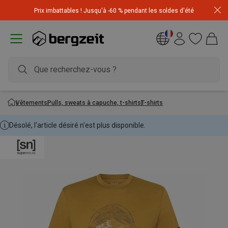
Achetez 3 articles pour CHF 200 & recevez -10% sur
Prix imbattables ! Jusqu'à -60 % pendant les soldes d'été
l'article le moins cher! Code
Extra10
Vêtements
Pulls, sweats à capuche, t-shirts
T-shirts
Désolé, l'article désiré n'est plus disponible.