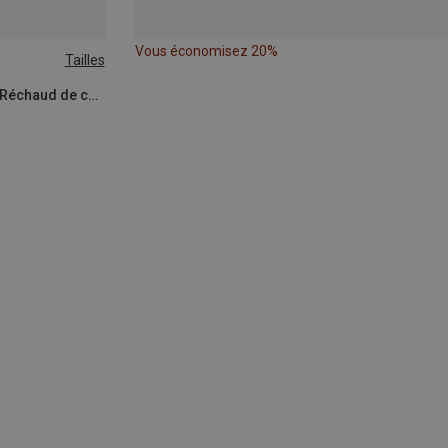
Vous économisez 20%
Tailles
EOE - Eifel Outdoor Equipment | Réchaud de camping