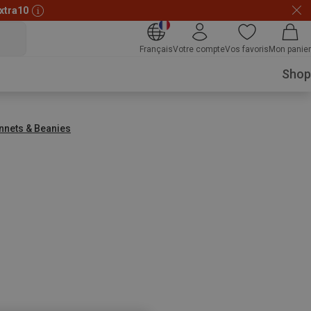
xtra10
Français
Votre compte
Vos favoris
Mon panier
Shop
nnets & Beanies