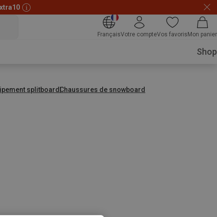
xtra10
Français
Votre compte
Vos favoris
Mon panier
Shop
ipement splitboard
Chaussures de snowboard