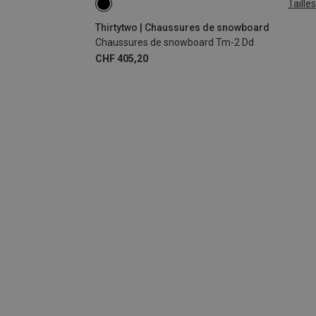
Tailles
43
44
45.5
47
Thirtytwo | Chaussures de snowboard
Chaussures de snowboard Tm-2 Dd
CHF 405,20