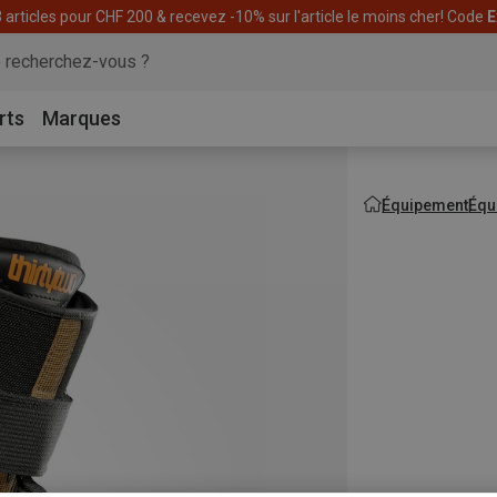
articles pour CHF 200 & recevez -10% sur l'article le moins cher! Code
E
rts
Marques
Équipement
Équ