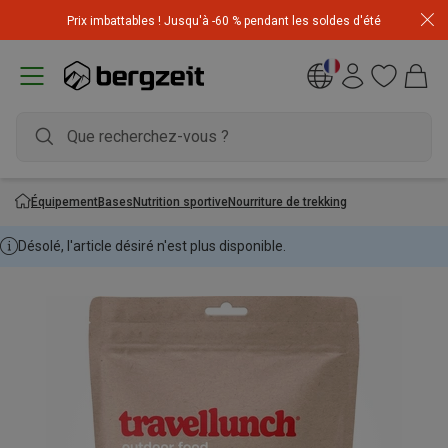
Achetez 3 articles pour CHF 200 & recevez -10% sur
Prix imbattables ! Jusqu'à -60 % pendant les soldes d'été
l'article le moins cher! Code
Extra10
Équipement
Bases
Nutrition sportive
Nourriture de trekking
Désolé, l'article désiré n'est plus disponible.