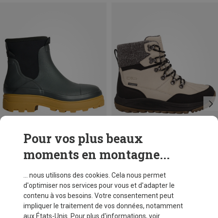
Pour vos plus beaux
moments en montagne...
Vous économisez 37%
Tailles
37
38
39
40
41
42
Tretorn
... nous utilisons des cookies. Cela nous permet
Bottes en caoutchouc Blasia femme
d'optimiser nos services pour vous et d'adapter le
CHF 148,50
contenu à vos besoins. Votre consentement peut
impliquer le traitement de vos données, notamment
aux États-Unis. Pour plus d'informations, voir