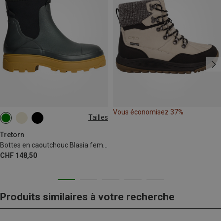
Vous économisez 37%
Tailles
37
38
39
40
41
42
Tretorn
Bottes en caoutchouc Blasia femme
CHF 148,50
Produits similaires à votre recherche