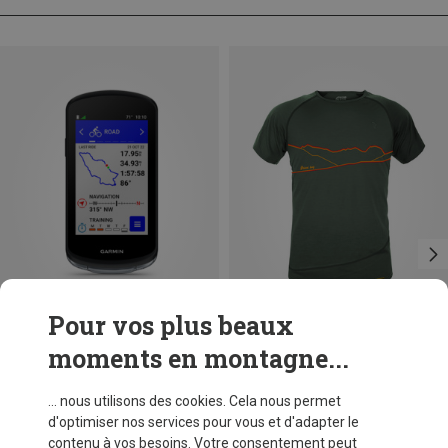
Pour vos plus beaux
moments en montagne...
Vous économisez 18%
Tailles
S
XL
Grüezi Bag
... nous utilisons des cookies. Cela nous permet
T-shirt Mr. McCoy Hometown WoodWool homme
d'optimiser nos services pour vous et d'adapter le
CHF 89,95
contenu à vos besoins. Votre consentement peut