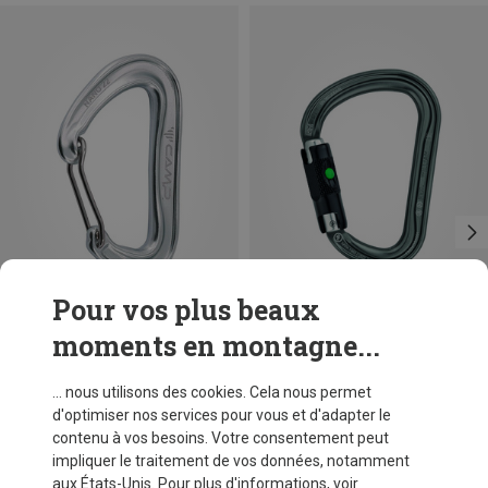
Pour vos plus beaux
moments en montagne...
Tailles
+3
BALL-LOCK
Camp
Petzl
... nous utilisons des cookies. Cela nous permet
Mousqueton Nano 22
Mousqueton William Ball-Lock HMS
d'optimiser nos services pour vous et d'adapter le
CHF 8,60
CHF 28,55
contenu à vos besoins. Votre consentement peut
impliquer le traitement de vos données, notamment
aux États-Unis. Pour plus d'informations, voir