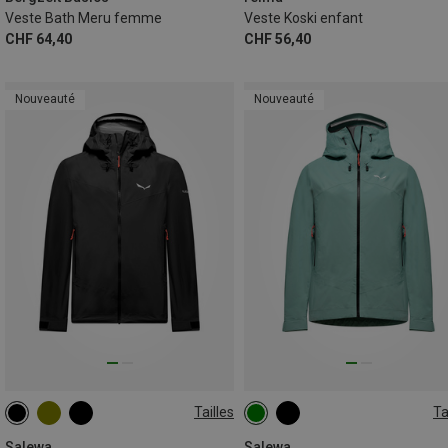
Veste Bath Meru femme
Veste Koski enfant
CHF 64,40
CHF 56,40
Nouveauté
Nouveauté
Tailles
Ta
S
M
L
XL
XXL
XS
S
M
L
XL
Salewa
Salewa