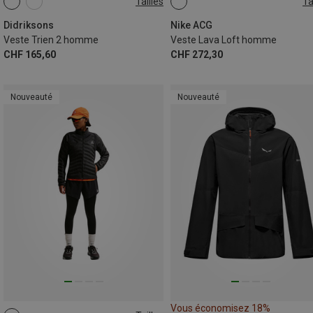
Tailles
Ta
S
M
L
XL
S
M
L
XL
Didriksons
Nike ACG
Veste Trien 2 homme
Veste Lava Loft homme
CHF 165,60
CHF 272,30
Nouveauté
Nouveauté
Vous économisez 18%