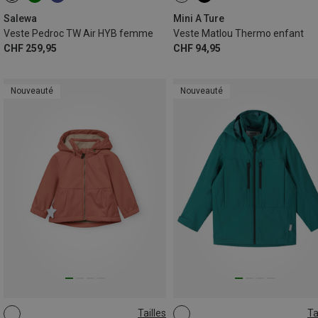
Salewa
Mini A Ture
Veste Pedroc TW Air HYB femme
Veste Matlou Thermo enfant
CHF 259,95
CHF 94,95
Nouveauté
Nouveauté
Tailles
Ta