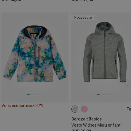
Nouveauté
Vous économisez 27%
Ta
116
128
140
152
164
Bergzeit Basics
Veste Widnes Meru enfant