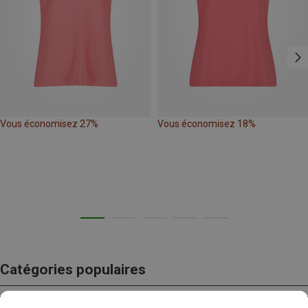
Vous économisez 27%
Vous économisez 18%
Catégories populaires