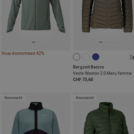
Vous économisez 42%
Ta
S
M
L
XL
XXL
Bergzeit Basics
Veste Weston 2.0 Meru femme
CHF 73,60
Nouveauté
Nouveauté