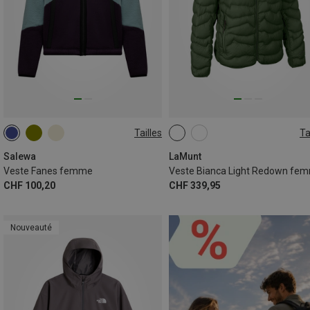
Tailles
Ta
XS
S
M
L
XL
XS
S
M
L
XL
XXL
XXL
Salewa
LaMunt
Veste Fanes femme
Veste Bianca Light Redown fe
CHF 100,20
CHF 339,95
Nouveauté