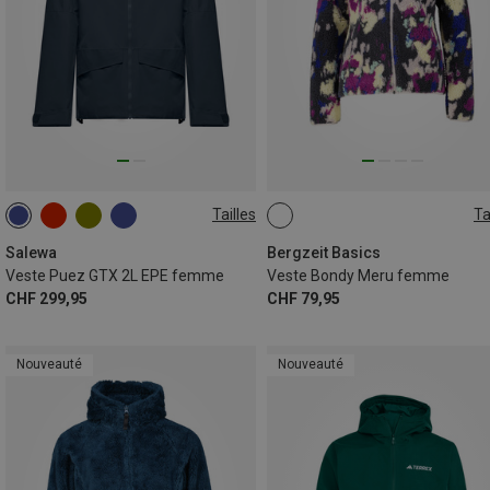
Tailles
Ta
XXS
XS
S
M
L
XL
Salewa
Bergzeit Basics
Veste Puez GTX 2L EPE femme
Veste Bondy Meru femme
CHF 299,95
CHF 79,95
Nouveauté
Nouveauté