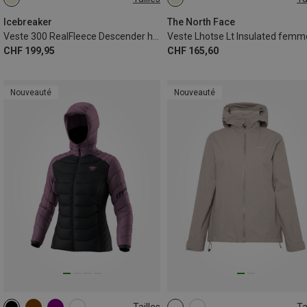
S
M
L
XL
XXL
XS
S
M
L
Icebreaker
The North Face
Veste 300 RealFleece Descender homme
Veste Lhotse Lt Insulated femm
CHF 199,95
CHF 165,60
Nouveauté
Nouveauté
Tailles
Ta