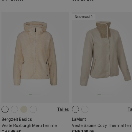
Nouveauté
Tailles
Ta
XS
S
M
L
XL
XS
S
M
L
XL
XXL
XXL
Bergzeit Basics
LaMunt
Veste Roxburgh Meru femme
Veste Sabine Cozy Thermal f
CHF 45,50
CHF 199,95