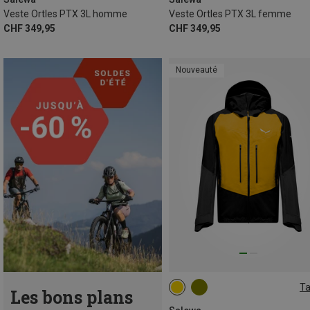
Veste Ortles PTX 3L homme
Veste Ortles PTX 3L femme
CHF 349,95
CHF 349,95
Nouveauté
Ta
Les bons plans
S
M
L
XL
XXL