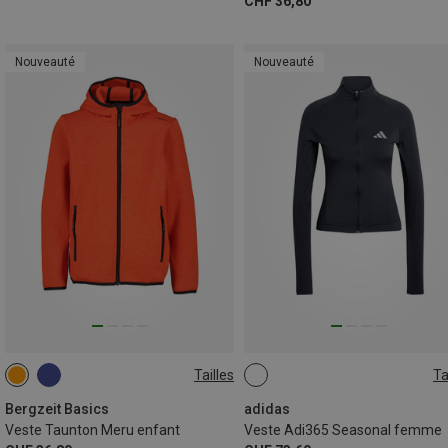
CHF 36,80
Nouveauté
Nouveauté
Tailles
Ta
116
128
140
152
XS
S
M
L
164
Bergzeit Basics
adidas
Veste Taunton Meru enfant
Veste Adi365 Seasonal femme