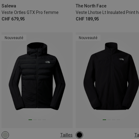
Salewa
The North Face
Veste Ortles GTX Pro femme
CHF 679,95
CHF 189,95
Nouveauté
Nouveauté
Tailles
Ta
S
M
L
XL
XXL
S
M
L
XL