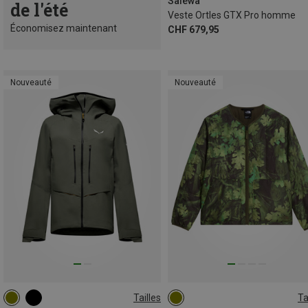
Salewa
de l'été
Veste Ortles GTX Pro homme
Économisez maintenant
CHF 679,95
Nouveauté
Nouveauté
Tailles
Ta
XS
S
M
L
XL
S
M
L
XL