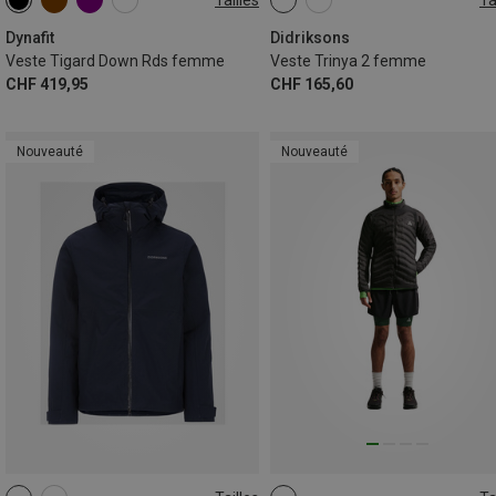
XS
S
M
L
XL
XS
S
M
L
XL
XXL
Dynafit
Didriksons
Veste Tigard Down Rds femme
Veste Trinya 2 femme
CHF 419,95
CHF 165,60
Nouveauté
Nouveauté