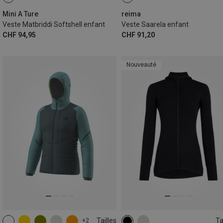
104
110
116
122
128
Mini A Ture
reima
Veste Matbriddi Softshell enfant
Veste Saarela enfant
CHF 94,95
CHF 91,20
Nouveauté
Tailles
Ta
+2