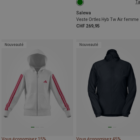
Ta
XS
S
M
L
Salewa
Veste Ortles Hyb Tw Air femme
CHF 269,95
Nouveauté
Nouveauté
Vous économisez 15%
Vous économisez 45%