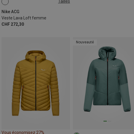
Tailles
XS
S
M
L
Nike ACG
Veste Lava Loft femme
CHF 272,30
Nouveauté
Vous économisez 27%