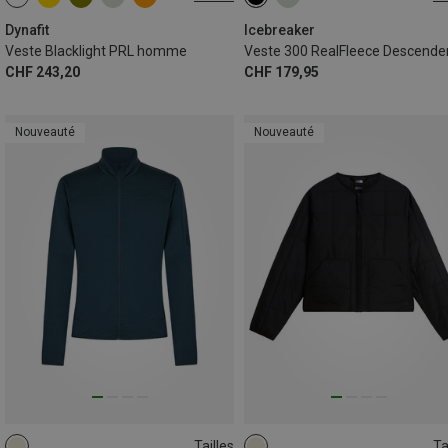
S
M
L
XL
XXL
XS
S
M
L
XL
Dynafit
Icebreaker
Veste Blacklight PRL homme
CHF 243,20
CHF 179,95
Nouveauté
Nouveauté
Tailles
Ta