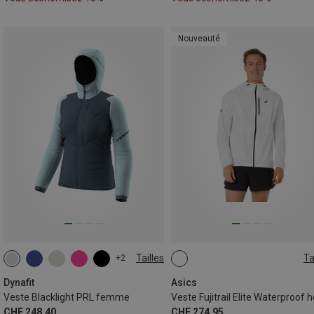
Nouveauté
Tailles
Ta
+2
XS
S
M
L
XL
S
M
L
XL
XXL
Dynafit
Asics
Veste Blacklight PRL femme
CHF 248,40
CHF 274,95