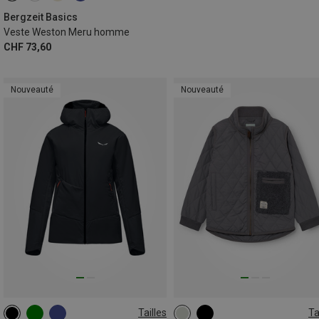
Bergzeit Basics
Veste Weston Meru homme
CHF 73,60
Nouveauté
Nouveauté
Tailles
Ta
XS
S
M
L
XL