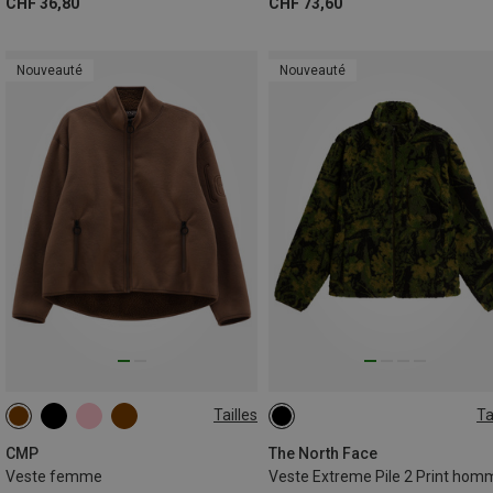
CHF 36,80
CHF 73,60
Nouveauté
Nouveauté
Tailles
Ta
XXS
XS
S
M
L
S
M
L
XL
XL
CMP
The North Face
Veste femme
Veste Extreme Pile 2 Print hom