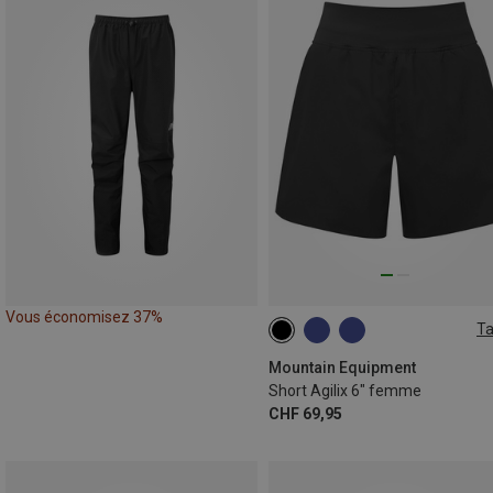
Vous économisez 37%
Ta
S
M
L
XL
Mountain Equipment
Short Agilix 6" femme
CHF 69,95