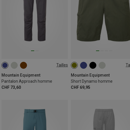
Tailles
Ta
S
M
L
XL
XL
S
M
L
XL
XXL
XXL
Mountain Equipment
Mountain Equipment
Pantalon Approach homme
Short Dynamo homme
CHF 73,60
CHF 69,95