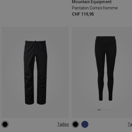
Mountain Equipment
Pantalon Comici homme
CHF 119,95
Tailles
Ta
XS
S
M
L
XL