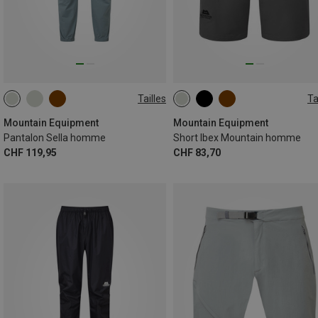
Tailles
Ta
S
M
L
XL
XXL
Mountain Equipment
Mountain Equipment
Pantalon Sella homme
Short Ibex Mountain homme
CHF 119,95
CHF 83,70