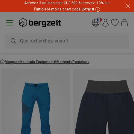
Achetez 3 articles pour CHF 200 & recevez -10% sur
l'article le moins cher! Code
Extra10
Marques
Mountain Equipment
Vêtements
Pantalons