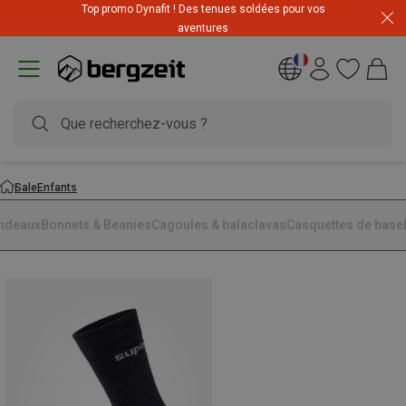
Top promo Dynafit ! Des tenues soldées pour vos
aventures
Sale
Enfants
ndeaux
Bonnets & Beanies
Cagoules & balaclavas
Casquettes de base