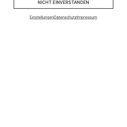
NICHT EINVERSTANDEN
Einstellungen
Datenschutz
Impressum
Wandern
Radfahren
Trailrunning
Klettern
Lifestyle
Camping
Skitour
Klettersteig
Hochtour
Mehr Sportarten anzeigen