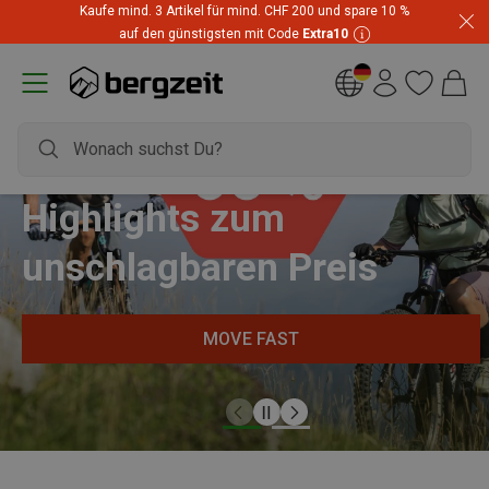
Kaufe mind. 3 Artikel für mind. CHF 200 und spare 10 %
auf den günstigsten mit Code
Extra10
Highlights zum
unschlagbaren Preis
MOVE FAST