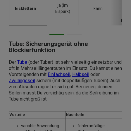
Tub
ja (im
Eisklettern
kann
mi
Eispark)
Pla
Funkt
Tube: Sicherungsgerät ohne
Blockierfunktion
Der
Tube
(oder Tuber) ist sehr vielseitig einsetzbar und
oft in Mehrseillängenrouten im Einsatz. Du kannst einen
Vorsteigenden mit
Einfachseil
,
Halbseil
oder
Zwillingsseil
sichern (mit doppelläufigen Tubern). Auch
zum Abseilen eignet er sich gut. Bei neuen, dünnen
Seilen musst Du vorsichtig sein, da die Seilreibung im
Tube nicht groß ist.
Vorteile
Nachteile
variable Anwendung
fehleranfällige