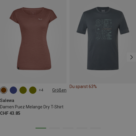
Du sparst 63%
Größen
+4
XS
S
M
L
XL
XXL
Salewa
Damen Puez Melange Dry T-Shirt
CHF 43.85