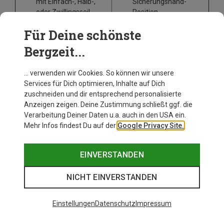
mit Einfach-, Halb-,
Sicherungshand-
oder Zwillingsseil
Position
seilschonend und
wenig
Für Deine schönste
dynamische
Sicherheitsreserven
Bremswirkung
bei neuen und dünnen
Bergzeit...
schnelles Seilausgeben
Seilen sind zwei
und -einholen möglich,
Karabiner
im Gerät
… verwenden wir Cookies. So können wir unsere
selbstständiges
nötig, damit die
Services für Dich optimieren, Inhalte auf Dich
Abseilen
Bremskraft ausreicht
zuschneiden und dir entsprechend personalisierte
Anzeigen zeigen. Deine Zustimmung schließt ggf. die
Autotube: Sicherungsgerät mit
Verarbeitung Deiner Daten u.a. auch in den USA ein.
Blockierfunktion
Mehr Infos findest Du auf der
Google Privacy Site.
Autotubes
ähneln in der Handhabung Tubes, besitzen
EINVERSTANDEN
allerdings eine Blockierfunktion, die bei richtiger
Bedienung Deine Sicherungshand unterstützt.
NICHT EINVERSTANDEN
Vorteile
Nachteile
Einstellungen
Datenschutz
Impressum
automatische
Blockierfunktion bei