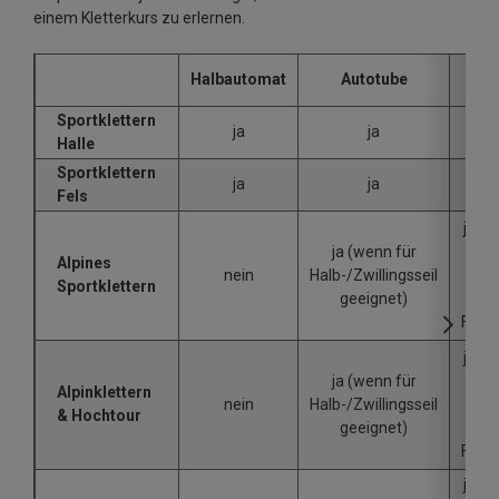
einem Kletterkurs zu erlernen.
Halbautomat
Autotube
Tu
Sportklettern
ja
ja
ka
Halle
Sportklettern
ja
ja
ka
Fels
ja (A
ja (wenn für
Tub
Alpines
nein
Halb-/Zwillingsseil
mi
Sportklettern
geeignet)
Pla
Funkt
ja (A
ja (wenn für
Tub
Alpinklettern
nein
Halb-/Zwillingsseil
mi
& Hochtour
geeignet)
Pla
Funkt
ja (A