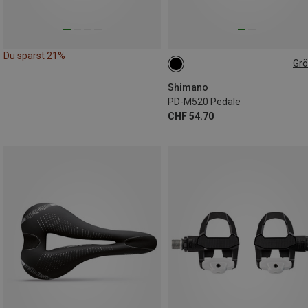
Du sparst 21%
Gr
ONE SIZE
Shimano
PD-M520 Pedale
CHF 54.70