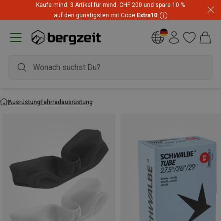
Kaufe mind. 3 Artikel für mind. CHF 200 und spare 10 %
Highlights zum unschlagbaren Preis! Bis zu -60 % im
auf den günstigsten mit Code
Extra10
Summer Sale
Ausrüstung
Fahrradausrüstung