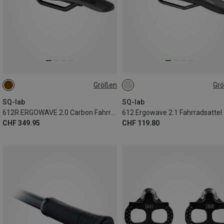
Größen
Gr
13CM
15CM
14CM
16CM
SQ-lab
SQ-lab
612R ERGOWAVE 2.0 Carbon Fahrradsattel
612 Ergowave 2.1 Fahrradsattel
CHF 349.95
CHF 119.80