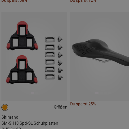
Du sparst 38%
Du sparst 12%
Du sparst 25%
Größen
ONE SIZE
Shimano
SM-SH10 Spd-SL Schuhplatten