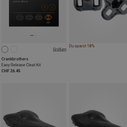
Du sparst 18%
Größen
+/- 0°
Crankbrothers
Easy Release Cleat Kit
CHF 26.45