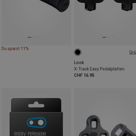
Du sparst 11%
Gr
ONE SIZE
Look
X-Track Easy Pedalplatten
CHF 16.95