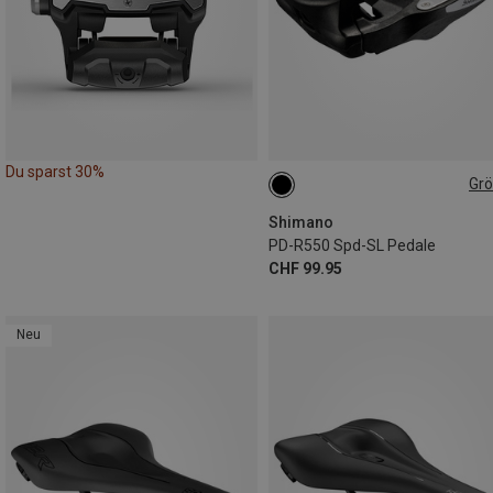
Du sparst 30%
Gr
ONE SIZE
Shimano
PD-R550 Spd-SL Pedale
CHF 99.95
Neu