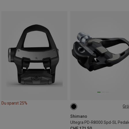
Du sparst 25%
Gr
ONE SIZE
Shimano
Ultegra PD-R8000 Spd-SL Pedal
CHF 171.50