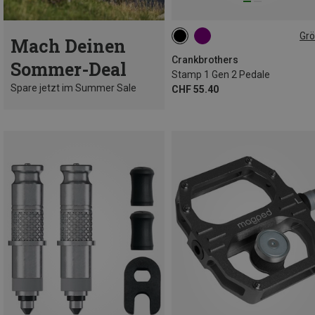
Gr
Mach Deinen
LARGE
SMALL
Crankbrothers
Sommer-Deal
Stamp 1 Gen 2 Pedale
Spare jetzt im Summer Sale
CHF 55.40