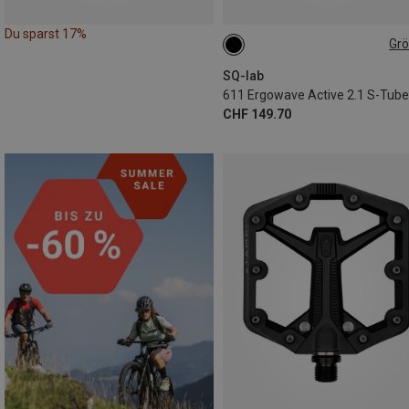
Du sparst 17%
Gr
15CM
16CM
13CM
14CM
SQ-lab
CHF 149.70