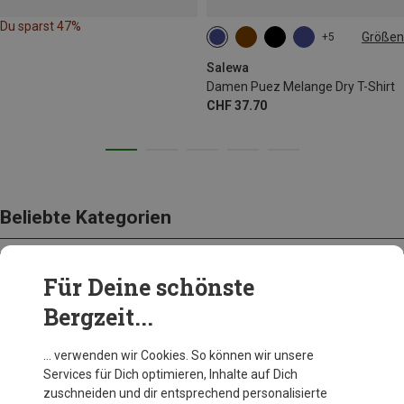
Du sparst 47%
Größen
+5
XS
S
M
L
Salewa
Damen Puez Melange Dry T-Shirt
CHF 37.70
Beliebte Kategorien
Für Deine schönste
AUSRÜSTUNG
Bergzeit...
… verwenden wir Cookies. So können wir unsere
Services für Dich optimieren, Inhalte auf Dich
zuschneiden und dir entsprechend personalisierte