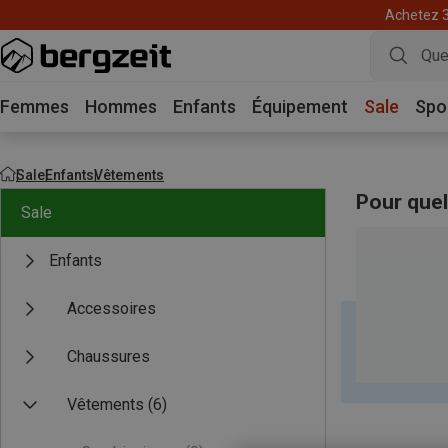
Achetez 3 
Femmes
Hommes
Enfants
Équipement
Sale
Spo
Sale
Enfants
Vêtements
Pour quel
Sale
Enfants
Accessoires
Chaussures
Vêtements
(6)