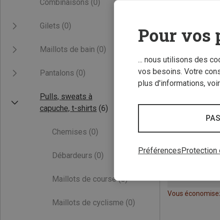
Combinaisons
(0)
Gilets
(0)
Pour vos 
Maillots de bain
(0)
... nous utilisons des c
vos besoins. Votre con
Pantalons
(0)
plus d'informations, voi
Pulls, sweats à
capuche, t-shirts
(6)
PAS
Chemises
(0)
Préférences
Protection
Débardeurs
(0)
Maillots de course
(0)
Vous économise
Maillots de cyclisme
(0)