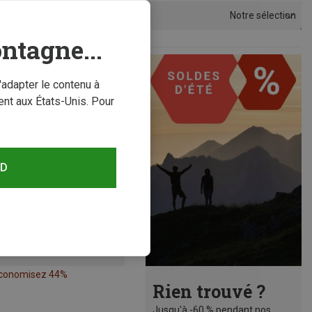
Notre sélection
Trier par
ntagne...
'adapter le contenu à
nt aux États-Unis. Pour
RD
conomisez 44%
Rien trouvé ?
Jusqu'à -60 % pendant nos