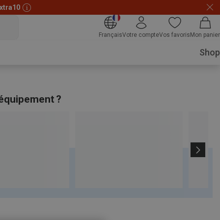
xtra10
Français
Votre compte
Vos favoris
Mon panier
Shop
 équipement ?