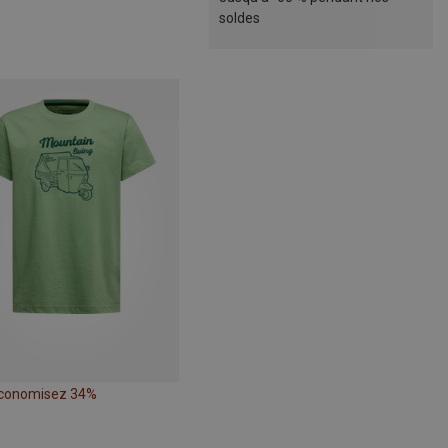
soldes
conomisez 34%