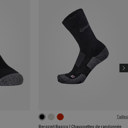
Tailles
36|37|38
39|40|41
42|43|44
45|46|47
Bergzeit Basics | Chaussettes de randonnée