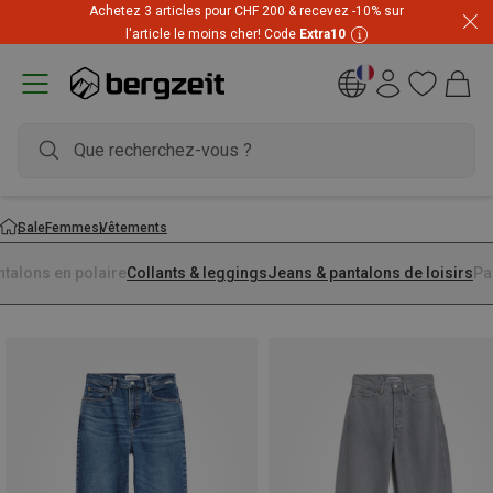
Achetez 3 articles pour CHF 200 & recevez -10% sur
l'article le moins cher! Code
Extra10
Sale
Femmes
Vêtements
ntalons en polaire
Collants & leggings
Jeans & pantalons de loisirs
Pa