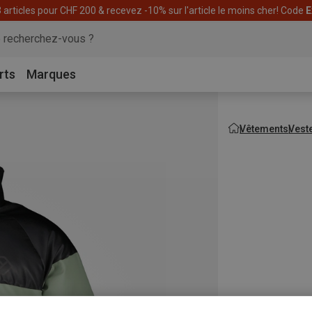
articles pour CHF 200 & recevez -10% sur l'article le moins cher! Code
E
rts
Marques
Vêtements
Vest