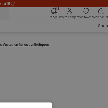
xtra10
Français
Votre compte
Vos favoris
Mon panier
Shop
es
Vestes en fibres synthétiques