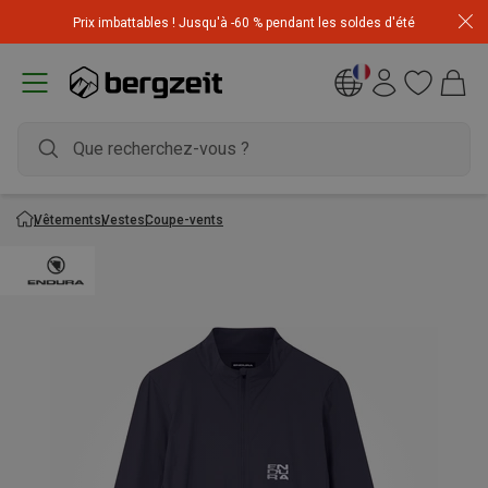
Achetez 3 articles pour CHF 200 & recevez -10% sur
Prix imbattables ! Jusqu'à -60 % pendant les soldes d'été
l'article le moins cher! Code
Extra10
Vêtements
Vestes
Coupe-vents