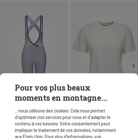
Pour vos plus beaux
moments en montagne...
Vous économisez 36%
Tailles
S
Café Du Cycliste
... nous utilisons des cookies. Cela nous permet
Shorts à bretelles Graziella femme
d'optimiser nos services pour vous et d'adapter le
CHF 239,95
contenu à vos besoins. Votre consentement peut
impliquer le traitement de vos données, notamment
aux États-Unis. Pour plus d'informations, voir