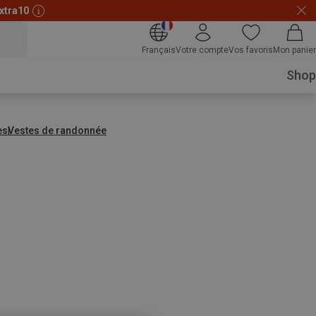
xtra10
Français
Votre compte
Vos favoris
Mon panier
Shop
es
Vestes de randonnée