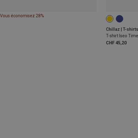
Vous économisez 28%
S
M
Chillaz | T-shirt
T-shirt Iseo Tim
CHF 45,20