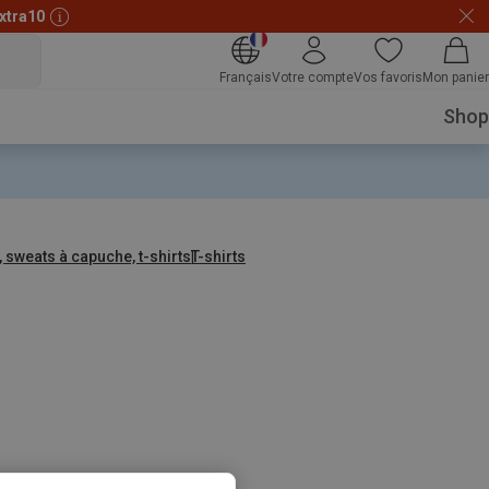
xtra10
Français
Votre compte
Vos favoris
Mon panier
Shop
, sweats à capuche, t-shirts
T-shirts