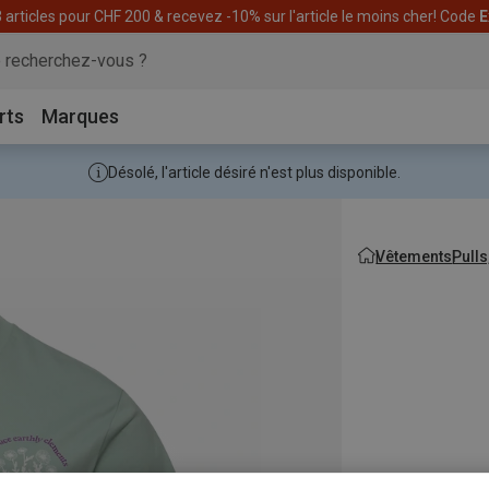
articles pour CHF 200 & recevez -10% sur l'article le moins cher! Code
E
rts
Marques
Désolé, l'article désiré n'est plus disponible.
Vêtements
Pulls