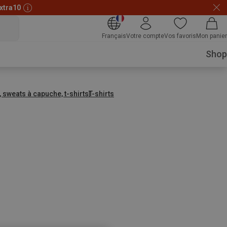
xtra10
Français
Votre compte
Vos favoris
Mon panier
Shop
, sweats à capuche, t-shirts
T-shirts