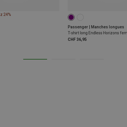
ez 24%
S
Passenger | Manches longues
T-shirt long Endless Horizons f
CHF 36,95