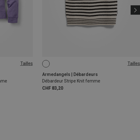
Tailles
Tailles
XS
S
M
Armedangels | Débardeurs
emme
Débardeur Stripe Knit femme
CHF 83,20