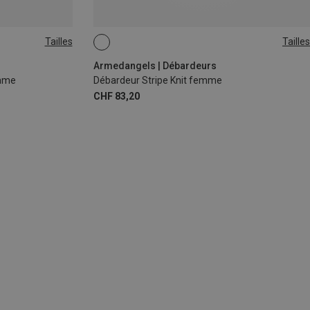
Tailles
Tailles
XS
S
M
Armedangels | Débardeurs
emme
Débardeur Stripe Knit femme
CHF 83,20