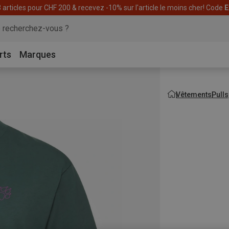
articles pour CHF 200 & recevez -10% sur l'article le moins cher! Code
E
rts
Marques
Vêtements
Pulls