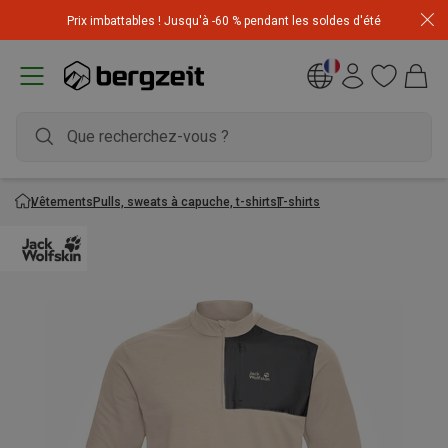
Achetez 3 articles pour CHF 200 & recevez -10% sur
Prix imbattables ! Jusqu'à -60 % pendant les soldes d'été
l'article le moins cher! Code
Extra10
Vêtements
Pulls, sweats à capuche, t-shirts
T-shirts