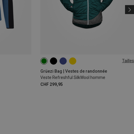
Tailles
S
M
L
XL
Grüezi Bag | Vestes de randonnée
Veste Refreshful SilkWool homme
CHF 299,95