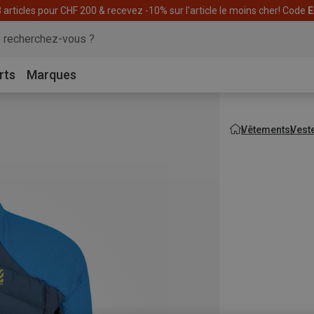
articles pour CHF 200 & recevez -10% sur l'article le moins cher! Code
E
rts
Marques
Vêtements
Vest