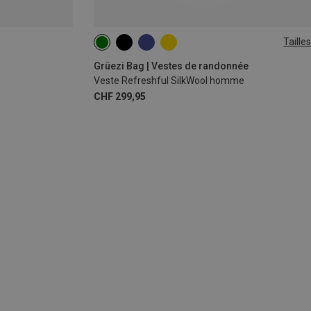
Tailles
S
M
L
XL
Grüezi Bag | Vestes de randonnée
Veste Refreshful SilkWool homme
CHF 299,95