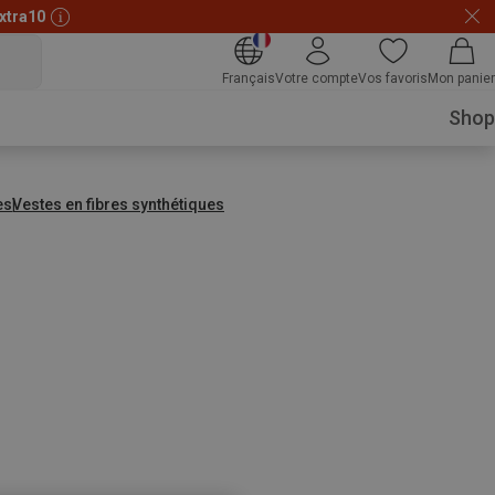
xtra10
Français
Votre compte
Vos favoris
Mon panier
Shop
es
Vestes en fibres synthétiques