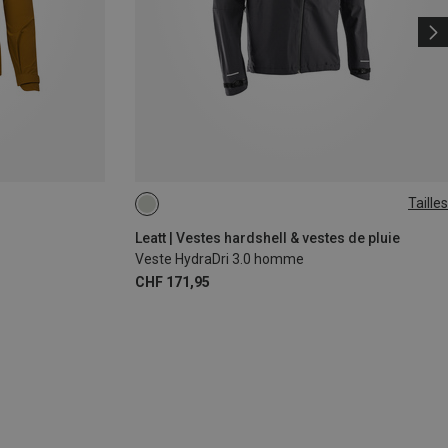
Tailles
S
M
L
XL
XXL
Leatt | Vestes hardshell & vestes de pluie
Veste HydraDri 3.0 homme
CHF 171,95