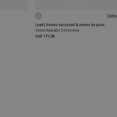
Tailles
S
M
L
XL
XXL
Leatt | Vestes hardshell & vestes de pluie
Veste HydraDri 3.0 homme
CHF 171,95