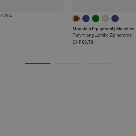
ez 29%
S
M
L
XL
XXL
Mountain Equipment | Manches
T-shirt long Lumiko Zip homme
CHF 83,70