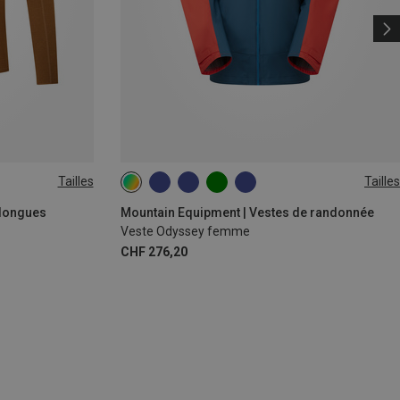
Tailles
Tailles
XS
S
M
L
XL
 longues
Mountain Equipment | Vestes de randonnée
Veste Odyssey femme
CHF 276,20