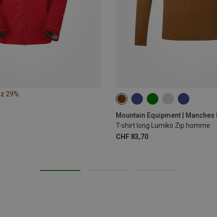
ez 29%
S
M
L
XL
XXL
Mountain Equipment | Manches
T-shirt long Lumiko Zip homme
CHF 83,70