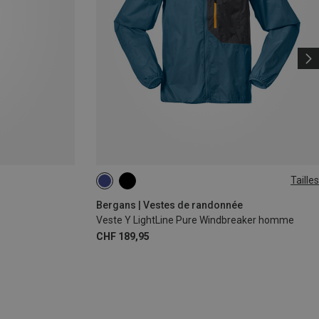
Tailles
S
L
XL
XXL
Bergans | Vestes de randonnée
Veste Y LightLine Pure Windbreaker homme
CHF 189,95