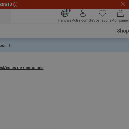
xtra10
Français
Votre compte
Vos favoris
Mon panier
Shop
pour toi
es
Vestes de randonnée