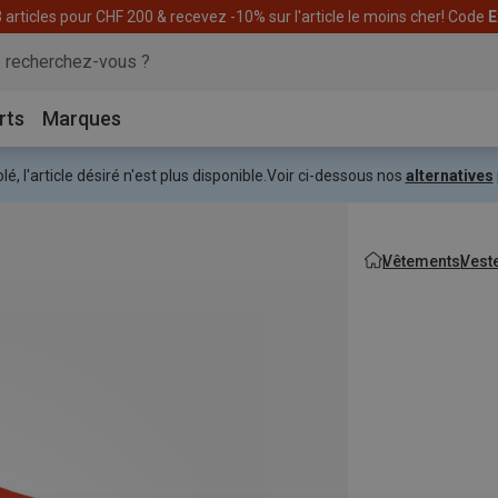
articles pour CHF 200 & recevez -10% sur l'article le moins cher! Code
E
rts
Marques
lé, l'article désiré n'est plus disponible.
Voir ci-dessous nos
alternatives
Vêtements
Vest