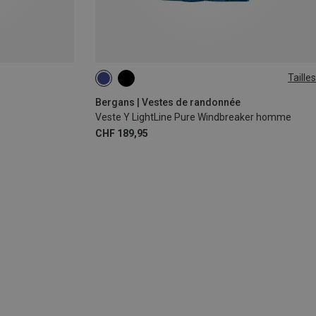
Tailles
S
L
XL
XXL
Bergans | Vestes de randonnée
Veste Y LightLine Pure Windbreaker homme
CHF 189,95