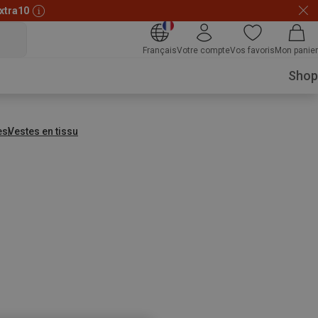
xtra10
Français
Votre compte
Vos favoris
Mon panier
Shop
es
Vestes en tissu