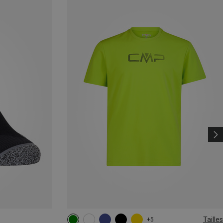
Tailles
+5