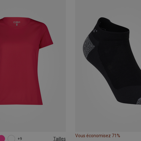
Vous économisez 71%
Tailles
+9