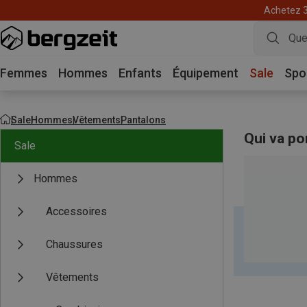
Achetez 3 
Femmes
Hommes
Enfants
Équipement
Sale
Spo
Sale
Hommes
Vêtements
Pantalons
Qui va po
Sale
Hommes
Accessoires
Chaussures
Vêtements