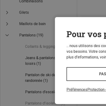
Combinaisons
Gilets
Maillots de bain
Pour vos 
Pantalons
(19)
... nous utilisons des c
Collants & leggings
(0)
vos besoins. Votre con
plus d'informations, voi
Jeans & pantalons de
loisirs
(1)
PAS
Pantalon de ski de
randonnée
(1)
Préférences
Protection
Pantalons d'escalade
(15)
Pantalons d'isolation
(0)