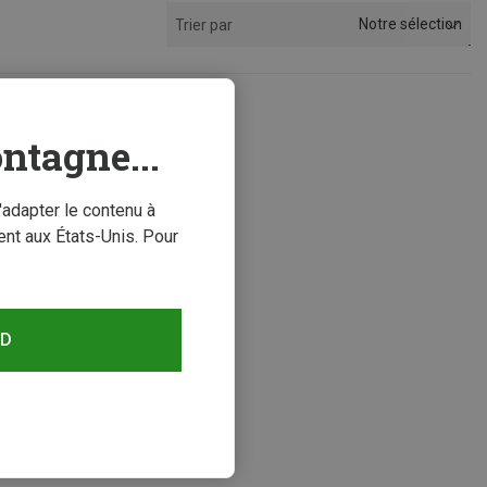
Notre sélection
Trier par
s
ntagne...
'adapter le contenu à
nt aux États-Unis. Pour
RD