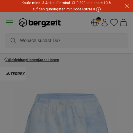
Kaufe mind. 3 Artikel für mind. CHF 200 und spare 10 %
auf den günstigsten mit Code
Extra10
Bekleidung
Hosen
Kurze Hosen