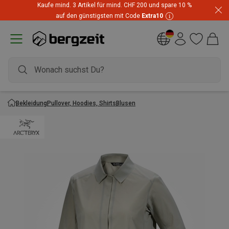
Kaufe mind. 3 Artikel für mind. CHF 200 und spare 10 %
auf den günstigsten mit Code
Extra10
Bekleidung
Pullover, Hoodies, Shirts
Blusen