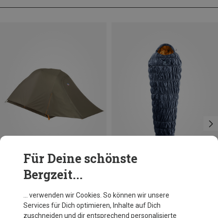
Für Deine schönste
Bergzeit...
Du sparst 10%
Größen
MAX. 200CM | LEFT
Deuter
… verwenden wir Cookies. So können wir unsere
Exosphere EL +4 Schlafsack
Services für Dich optimieren, Inhalte auf Dich
CHF 190.20
zuschneiden und dir entsprechend personalisierte