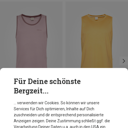
Für Deine schönste
Bergzeit...
Du sparst 23%
Größen
S
M
XL
Chillaz
… verwenden wir Cookies. So können wir unsere
Herren Palau Carabiner Logo Tanktop
Services für Dich optimieren, Inhalte auf Dich
CHF 44.95
zuschneiden und dir entsprechend personalisierte
Anzeigen zeigen. Deine Zustimmung schließt ggf. die
Verarbeitung Deiner Daten u.a. auch in den USA ein.