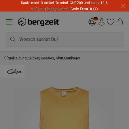
Kaufe mind. 3 Artikel für mind. CHF 200 und spare 10 %
auf den günstigsten mit Code
Extra10
Bekleidung
Pullover, Hoodies, Shirts
Tanktops