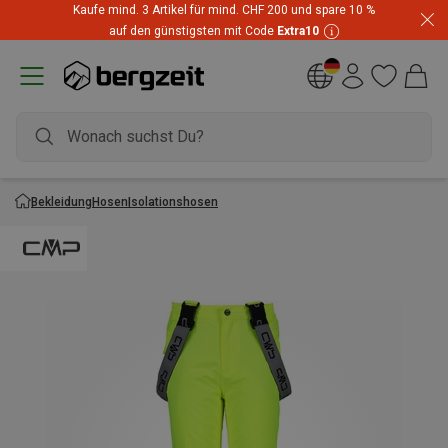
Kaufe mind. 3 Artikel für mind. CHF 200 und spare 10 %
auf den günstigsten mit Code
Extra10
Bekleidung
Hosen
Isolationshosen