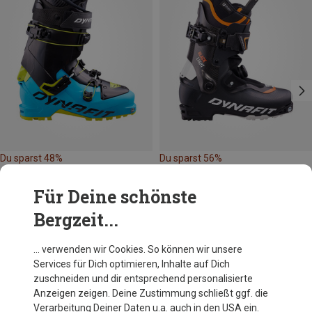
Du sparst 48%
Du sparst 56%
Für Deine schönste
Bergzeit...
… verwenden wir Cookies. So können wir unsere
Services für Dich optimieren, Inhalte auf Dich
Andere Kunden kauften auch
zuschneiden und dir entsprechend personalisierte
Anzeigen zeigen. Deine Zustimmung schließt ggf. die
Verarbeitung Deiner Daten u.a. auch in den USA ein.