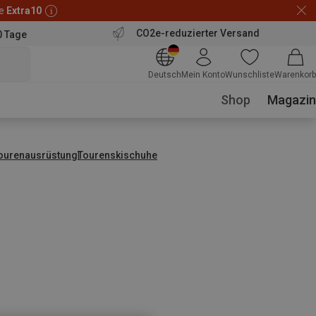
de
Extra10
CO2e-reduzierter Versand
0 Tage
Deutsch
Mein Konto
Wunschliste
Warenkorb
Shop
Magazin
tourenausrüstung
Tourenskischuhe