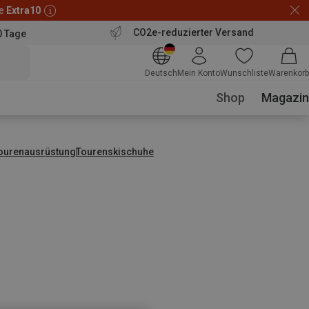
de
Extra10
CO2e-reduzierter Versand
0 Tage
Deutsch
Mein Konto
Wunschliste
Warenkorb
Shop
Magazin
tourenausrüstung
Tourenskischuhe